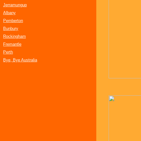
Jerramungup
Albany
Pemberton
Bunbury
Rockingham
Fremantle
Perth
Bye, Bye Australia