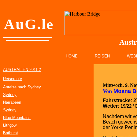
A
u
G
.
l
e
Austr
HOME
REISEN
WEB
AUSTRALIEN 2011-2
Reiseroute
Mittwoch, 9. N
Anreise nach Sydney
Von
Moana Be
Sydney
Fahrstrecke: 
Narrabeen
Wetter:
19/22 °
Sydney
Nachdem wir vo
Blue Mountains
Beach gewechse
Lithgow
der Yorke Penin
Bathurst