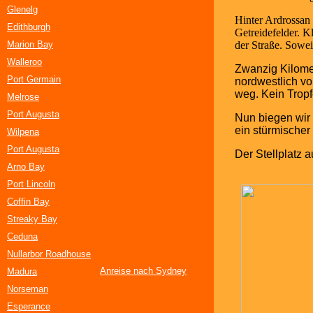
Glenelg
Hinter Ardrossan 
Edithburgh
Getreidefelder. K
Marion Bay
der Straße. Sowei
Walleroo
Zwanzig Kilomet
Port Germain
nordwestlich vo
weg. Kein Tropf
Melrose
Port Augusta
Nun biegen wir 
ein stürmischer
Wilpena
Port Augusta
Der Stellplatz a
Arno Bay
Port Lincoln
Coffin Bay
Streaky Bay
Ceduna
Nullarbor Roadhouse
Anreise nach Sydney
Madura
Norseman
Esperance