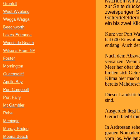
Nachdem wir aus
Grenfell
zur Seite drück
West Wyalong
zweispurigen St
Getreidefeldern
Wagga Wagga
ein bis zwei Ki
Beechworth
Kurz vor Port Wak
Lakes Entrance
hat 600 Einwohn
Woodside Beach
entlang. Auch der
Wilsons Prom NP
Nach dem Abzweig
Foster
versalzen. Wenn d
Mornington
Meer her öfter üb
breiten sich Getr
Queenscliff
Klima hier macht 
Apollo Bay
bereits Mähdresc
Port Campbell
Dieser Landstrich
Port Fairy
sind.
Mt Gambier
Aasgeruch liegt i
Robe
Geruch bleibt min
Meningie
In Ardrossan sehe
Murray Bridge
grauen Nomaden fl
Moana Beach
vorn los. Wie lan